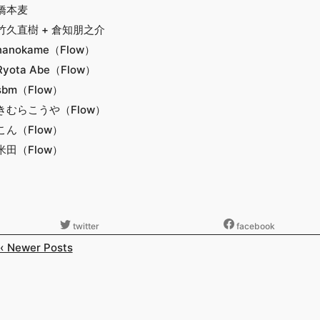
橋本麦
竹久直樹 + 倉知朋之介
nanokame（Flow）
Ryota Abe（Flow）
sbm（Flow）
きむらこうや（Flow）
こん（Flow）
米田（Flow）
‹‹ Newer Posts