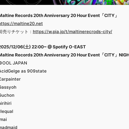
Maltine Records 20th Anniversary 20 Hour Event「CITY」
https://maltine20.net
前売りチケット：
https://w.pia.jp/t/maltinerecrods-city/
2025/12/06(土) 22:00~ @ Spotify O-EAST
Maltine Records 20th Anniversary 20 Hour Event「CITY」NIG
©OOL JAPAN
AcidGelge as 909state
Carpainter
Gassyoh
Guchon
irihiri
illequal
imai
madmaid