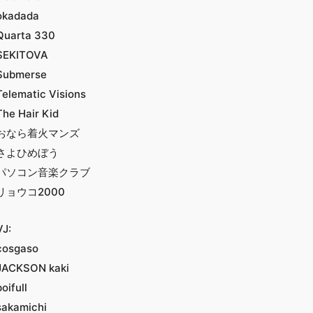
okadada
Quarta 330
SEKITOVA
Submerse
Telematic Visions
The Hair Kid
おなら着火マンズ
さよひめぼう
パソコン音楽クラブ
リョウコ2000
VJ:
cosgaso
JACKSON kaki
poifull
sakamichi