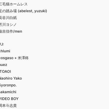
三毛猫ホームレス
足の踏み場 (abelest, yuzuki)
長谷川白紙
芳川ヨシノ
諭吉佳作/men
VJ:
chlumi
cosgaso + 米澤柊
huez
ITOAOI
Naohiro Yako
Syoronpo.
sakamichi
VIDEO BOY
岡本斗志貴