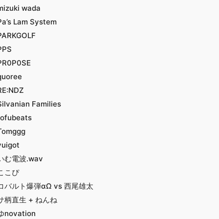
mizuki wada
Pa’s Lam System
PARKGOLF
PPS
PR0P0SE
quoree
RE:NDZ
Silvanian Families
tofubeats
Tomggg
yuigot
いむ電波.wav
ここぴ
コバルト爆弾αΩ vs 西尾雄太
サ柄直生 + ねんね
ゆnovation