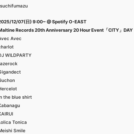
tsuchifumazu
2025/12/07(日) 9:00~ @ Spotify O-EAST
Maltine Records 20th Anniversary 20 Hour Event「CITY」DAY
Avec Avec
charlot
DJ WILDPARTY
fazerock
Gigandect
Guchon
Hercelot
in the blue shirt
Kabanagu
KAIRUI
Lolica Tonica
Meishi Smile