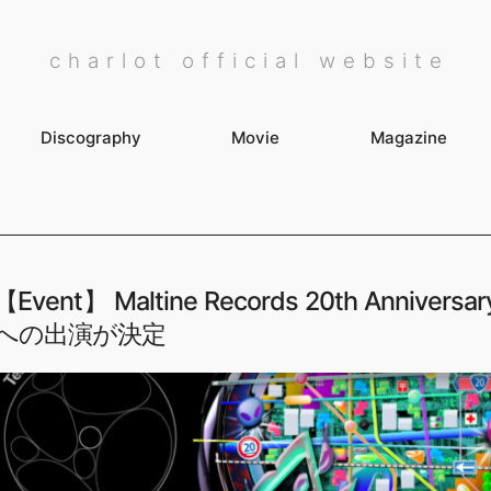
charlot official website
Discography
Movie
Magazine
【Event】 Maltine Records 20th Anniversa
への出演が決定