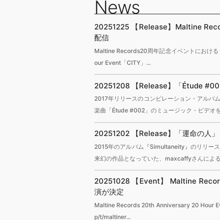
News
20251225
【Release】Maltin
配信
Maltine Records20周年記念イベントにおけるライブセット
our Event「CITY」...
20251208
【Release】「Étude
2017年リリースのコンピレーション・アルバム『fi
楽曲「Étude #002」のミュージック・ビデ
20251202
【Release】「運命の人
2015年のアルバム『Simultaneity』のリ
来幻の作品となっていた、maxcaffyさんによ
20251028
【Event】 Maltine Reco
演が決定
Maltine Records 20th Anniversary 20 Hour
p/t/maltiner...