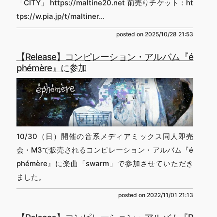
「CITY」 https://maltine20.net 前売りチケット：ht
tps://w.pia.jp/t/maltiner...
posted on
2025/10/28 21:53
【Release】コンピレーション・アルバム『é
ph​é​m​è​re』に参加
10/30（日）開催の音系メディアミックス同人即売
会・M3で販売されるコンピレーション・アルバム『é
ph​é​m​è​re』に楽曲「swarm」で参加させていただき
ました。
posted on
2022/11/01 21:13